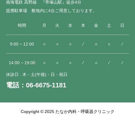
南海電鉄 高野線 『帝塚山駅』徒歩4分
提携駐車場 敷地内に4台ご用意しております。
時間
月
火
水
木
金
土
日
9:00 ~ 12:00
○
○
○
⁄
○
○
⁄
14:00 ~ 19:00
○
○
○
⁄
○
⁄
⁄
休診日 : 木・土(午後)・日・祝日
電話：06-6675-1181
Copyright © 2025 たなか内科・呼吸器クリニック



診療予約
電話
アクセス